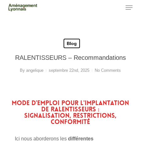
Skip
Menu
to
main
Close
content
Menu
Blog
RALENTISSEURS – Recommandations
By
angelique
septembre 22nd, 2025
No Comments
Mode d'emploi pour l'implantation
de ralentisseurs :
Signalisation, restrictions,
conformité
Ici nous aborderons les
différentes